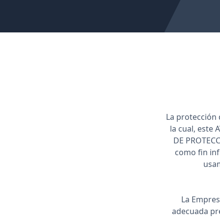
La protección
la cual, este
DE PROTECC
como fin in
usam
La Empresa
adecuada pres