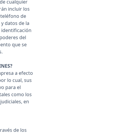
 de cualquier
án incluir los
 teléfono de
 y datos de la
 identificación
 poderes del
mento que se
s.
INES?
mpresa a efecto
or lo cual, sus
vo para el
tales como los
judiciales, en
ravés de los