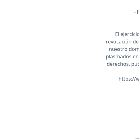
- 
El ejercic
revocación de
nuestro domi
plasmados en 
derechos, pud
https://