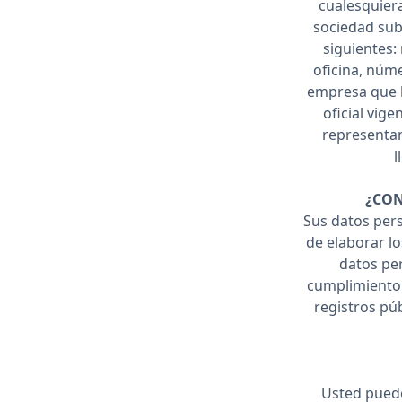
cualesquiera
sociedad subs
siguientes:
oficina, núme
empresa que ll
oficial vig
representan
l
¿CON
Sus datos pers
de elaborar lo
datos per
cumplimiento 
registros púb
Usted puede