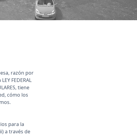
esa, razón por
la LEY FEDERAL
ARES, tiene
ed, cómo los
imos.
ios para la
i) a través de